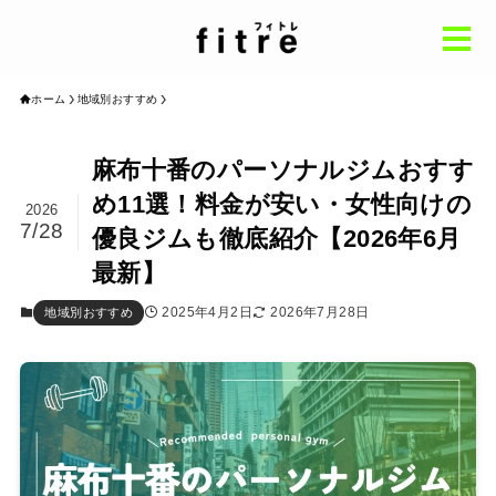
ホーム
地域別おすすめ
ホーム
Home
麻布十番のパーソナルジムおすす
め11選！料金が安い・女性向けの
パーソナルジム基礎知識
2026
knowledge
7/28
優良ジムも徹底紹介【2026年6月
地域別おすすめ
by Region
最新】
インタビュー
2025年4月2日
2026年7月28日
地域別おすすめ
Interview
コラム
Column
おすすめ記事