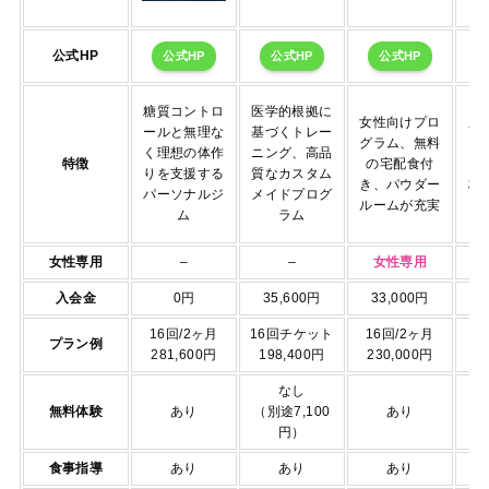
公式HP
公式HP
公式HP
公式HP
糖質コントロ
医学的根拠に
女性向けプロ
豊
ールと無理な
基づくトレー
グラム、無料
コ
く理想の体作
ニング、高品
特徴
の宅配食付
ズ
りを支援する
質なカスタム
き、パウダー
格
パーソナルジ
メイドプログ
ルームが充実
ム
ラム
女性専用
–
–
女性専用
入会金
0円
35,600円
33,000円
2
16回/2ヶ月
16回チケット
16回/2ヶ月
プラン例
281,600円
198,400円
230,000円
6
なし
無料体験
あり
（別途7,100
あり
円）
食事指導
あり
あり
あり