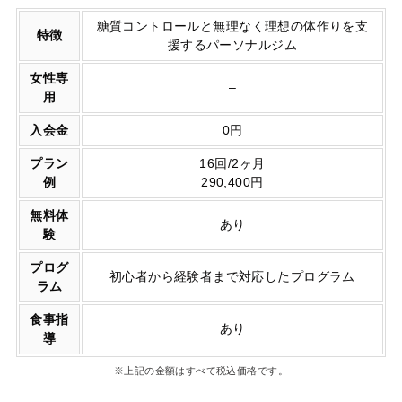
糖質コントロールと無理なく理想の体作りを支
特徴
援するパーソナルジム
女性専
–
用
入会金
0円
プラン
16回/2ヶ月
例
290,400円
無料体
あり
験
プログ
初心者から経験者まで対応したプログラム
ラム
食事指
あり
導
※上記の金額はすべて税込価格です。