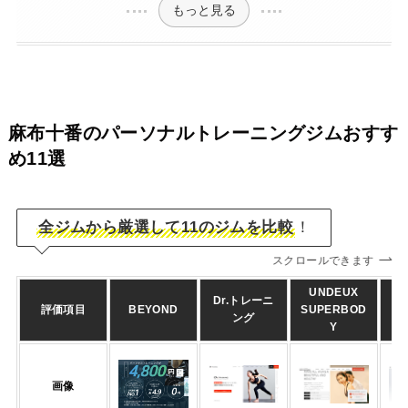
もっと見る
麻布十番のパーソナルトレーニングジムおすす
め11選
全ジムから厳選して11のジムを比較
！
スクロールできます
UNDEUX
Dr.トレーニ
評価項目
BEYOND
SUPERBOD
P
ング
Y
画像