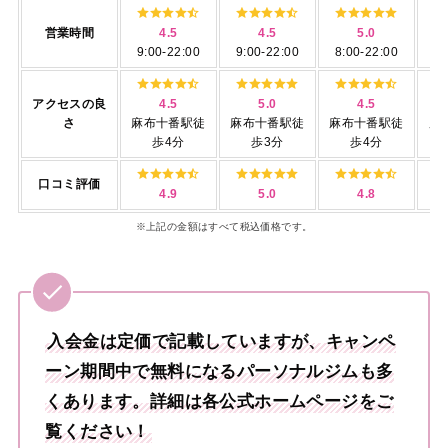
営業時間
4.5
4.5
5.0
9:00-22:00
9:00-22:00
8:00-22:00
7:
アクセスの良
4.5
5.0
4.5
さ
麻布十番駅徒
麻布十番駅徒
麻布十番駅徒
麻
歩4分
歩3分
歩4分
口コミ評価
4.9
5.0
4.8
※上記の金額はすべて税込価格です。
入会金は定価で記載していますが、キャンペ
ーン期間中で無料になるパーソナルジムも多
くあります。詳細は各公式ホームページをご
覧ください！