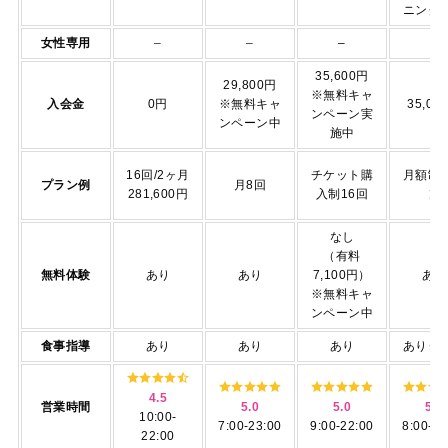
ニング
女性専用
–
–
–
–
35,600円
29,800円
※無料キャ
入会金
0円
※無料キャ
35,00
ンペーン実
ンペーン中
施中
16回/2ヶ月
チケット購
月額制
プラン例
月8回
281,600円
入制16回
ン
なし
（有料
無料体験
あり
あり
7,100円）
あり
※無料キャ
ンペーン中
食事指導
あり
あり
あり
あり※
4.5
営業時間
5.0
5.0
5.0
10:00-
7:00-23:00
9:00-22:00
8:00-22
22:00