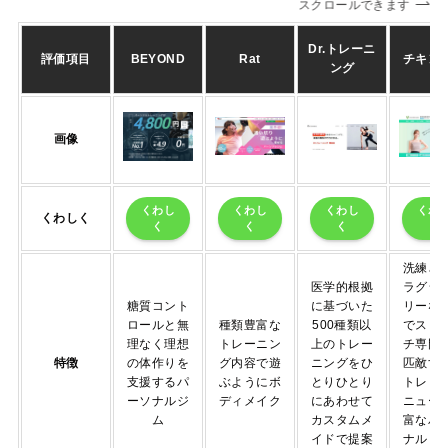
スクロールできます
Dr.トレーニ
評価項目
BEYOND
Rat
チキン
ング
画像
くわし
くわし
くわし
くわ
くわしく
く
く
く
く
洗練さ
医学的根拠
ラグジ
糖質コント
に基づいた
リーな
ロールと無
種類豊富な
500種類以
でスト
理なく理想
トレーニン
上のトレー
チ専門
特徴
の体作りを
グ内容で遊
ニングをひ
匹敵す
支援するパ
ぶようにボ
とりひとり
トレッ
ーソナルジ
ディメイク
にあわせて
ニュー
ム
カスタムメ
富なパ
イドで提案
ナルト