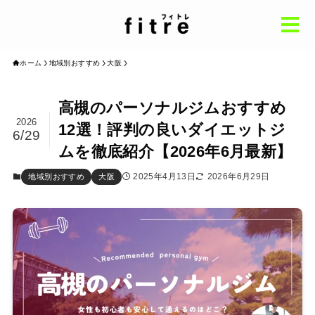
ホーム
地域別おすすめ
大阪
ホーム
Home
高槻のパーソナルジムおすすめ
2026
12選！評判の良いダイエットジ
パーソナルジム基礎知識
6/29
knowledge
ムを徹底紹介【2026年6月最新】
地域別おすすめ
by Region
2025年4月13日
2026年6月29日
地域別おすすめ
大阪
インタビュー
Interview
コラム
Column
おすすめ記事