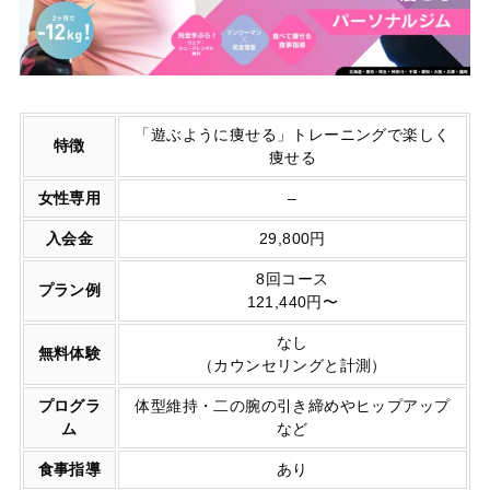
「遊ぶように痩せる」トレーニングで楽しく
特徴
痩せる
女性専用
–
入会金
29,800円
8回コース
プラン例
121,440円〜
なし
無料体験
（カウンセリングと計測）
プログラ
体型維持・二の腕の引き締めやヒップアップ
ム
など
食事指導
あり