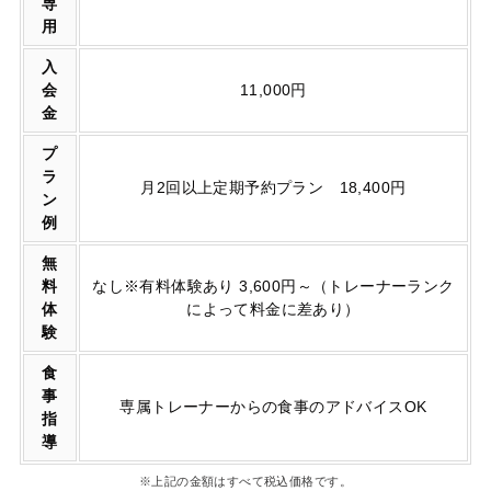
専
用
入
会
11,000円
金
プ
ラ
月2回以上定期予約プラン 18,400円
ン
例
無
料
なし※有料体験あり 3,600円～（トレーナーランク
体
によって料金に差あり）
験
食
事
専属トレーナーからの食事のアドバイスOK
指
導
※上記の金額はすべて税込価格です。