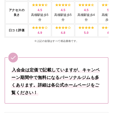
アクセスの
4.5
4.5
4.5
5.0
良さ
高槻駅徒歩5
高槻駅徒歩5
高槻駅徒歩4
高槻市
分
分
分
歩2
口コミ評価
4.9
4.8
5.0
4.8
※上記の金額はすべて税込価格です。
入会金は定価で記載していますが、キャンペ
ーン期間中で無料になるパーソナルジムも多
くあります。詳細は各公式ホームページをご
覧ください！